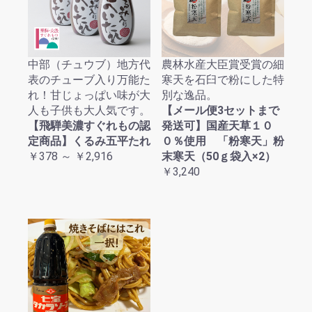
中部（チュウブ）地方代
農林水産大臣賞受賞の細
表のチューブ入り万能た
寒天を石臼で粉にした特
れ！甘じょっぱい味が大
別な逸品。
人も子供も大人気です。
【メール便3セットまで
【飛騨美濃すぐれもの認
発送可】国産天草１０
定商品】くるみ五平たれ
０％使用 「粉寒天」粉
￥378 ～ ￥2,916
末寒天（50ｇ袋入×2）
￥3,240