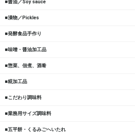
■醤油／Soy sauce
■漬物／Pickles
■発酵食品手作り
■味噌・醤油加工品
■惣菜、佃煮、酒肴
■糀加工品
■こだわり調味料
■業務用サイズ調味料
■五平餅・くるみごへいたれ