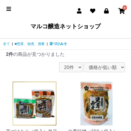
0
マルコ醸造ネットショップ
全て
|
■惣菜、佃煮、酒肴
|
茶づけみそ
2件
の商品が見つかりました