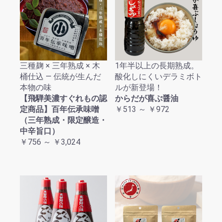
三種麹 × 三年熟成 × 木
1年半以上の長期熟成。
桶仕込 ― 伝統が生んだ
酸化しにくいデラミボト
本物の味
ルが新登場！
【飛騨美濃すぐれもの認
からだが喜ぶ醤油
定商品】百年伝承味噌
￥513 ～ ￥972
（三年熟成・限定醸造・
中辛旨口）
￥756 ～ ￥3,024