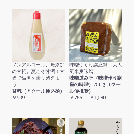
ノンアルコール、無添加
味噌づくり講座発！大人
の甘糀。夏こそ甘酒！甘
気米麦味噌
酒で猛暑を乗り越えよ
味噌道みそ（味噌作り講
う！
座の味噌）750ｇ（クー
甘糀（＊クール便必須）
ル便推奨）
￥999
￥756 ～ ￥1,080